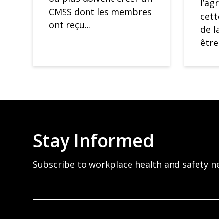
l’ag
CMSS dont les membres
cett
ont reçu...
de l
être
Stay Informed
Subscribe to workplace health and safety n