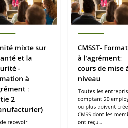
ité mixte sur
CMSST- Format
santé et la
à l'agrément:
urité -
cours de mise 
rmation à
niveau
grément :
Toutes les entrepri
tie 2
comptant 20 emplo
ou plus doivent crée
nufacturier)
CMSS dont les mem
 de recevoir
ont reçu...