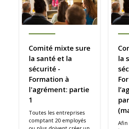
Comité mixte sure
Com
la santé et la
la 
sécurité -
séc
Formation à
Fo
l'agrément: partie
l’a
1
par
(ma
Toutes les entreprises
comptant 20 employés
Afin
ou plus doivent créer un