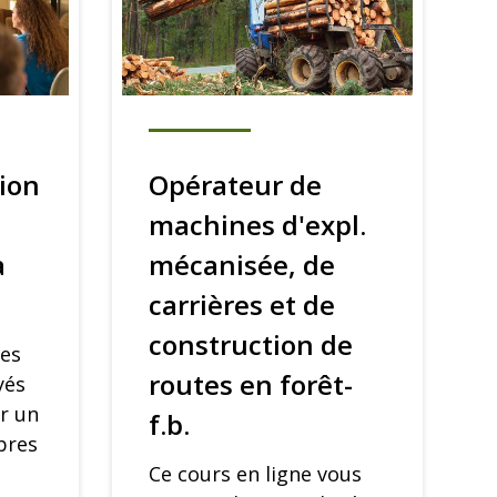
ion
Opérateur de
machines d'expl.
à
mécanisée, de
carrières et de
construction de
ses
routes en forêt-
yés
r un
f.b.
bres
Ce cours en ligne vous