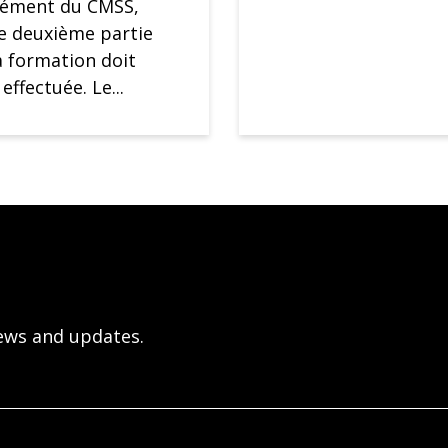
rément du CMSS,
e deuxième partie
a formation doit
 effectuée. Le...
ews and updates.