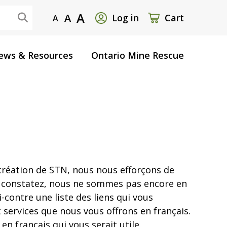
User
A
A
Log in
Cart
A
account
ews & Resources
Ontario Mine Rescue
menu
a création de STN, nous nous efforçons de
le constatez, nous ne sommes pas encore en
-contre une liste des liens qui vous
 services que nous vous offrons en français.
n français qui vous serait utile.